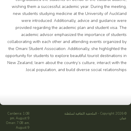
wishing them a successful academic year. During the meeting,
new students studying medicine at the University of Auckland
were introduced. Additionally, advice and guidance were
provided regarding the academic plan and student visa. The
academic advisor emphasized the importance of students
collaborating with each other and attending events organized by
the Omani Student Association. Additionally, she highlighted the
opportunity for students to explore beautiful tourist destinations in
New Zealand, learn about the country’s culture, interact with the
local population, and build diverse social relationships.
© Copyright 2026 -
الملحقية الثقافية لسلطنة
Canberra: 1:08
عمان
pm, August 9
Oman: 7:08 am,
August 9