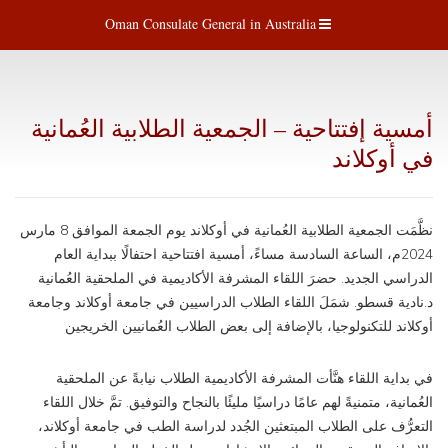
Oman Consulate General in Australia
أمسية إفتتاحية – الجمعية الطلابية العُمانية
في أوكلاند
نظَّمَت الجمعية الطلابية العُمانية في أوكلاند يوم الجمعة الموافق 8 مارس
2024م، الساعة السادسة مساءً، أمسية افتتاحية احتفالًا ببداية العام
الدراسي الجديد. حضرَ اللقاء المشرفة الأكاديمية في الملحقية العُمانية
د.نادية قسطو. شمَلَ اللقاء الطلاب الدراسيين في جامعة أوكلاند وجامعة
أوكلاند للتكنولوجيا، بالإضافة إلى بعض الطلاب العُمانيين الخريجين
في بداية اللقاء هنَّأت المشرفة الأكاديمية الطلاب نيابةً عن الملحقية
العُمانية، متمنيةً لهم عامًا دراسيًا مليئًا بالنجاح والتوفيق. تمَّ خلال اللقاء
التعرُّف على الطلاب المبتعثين الجُدد لدراسة الطب في جامعة أوكلاند،